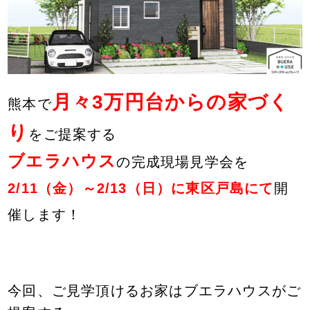
月々3万円台からの家づく
熊本で
り
をご提案する
ブエラハウス
の完成現場見学会を
2/11（金）～2/13（日）に東区戸島にて
開
催します！
今回、ご見学頂けるお家はブエラハウスがご