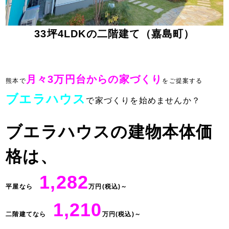
33坪4LDKの二階建て（嘉島町）
月々3万円台からの家づくり
熊本で
をご提案する
ブエラハウス
で家づくりを始めませんか？
ブエラハウスの建物本体価
格は、
1,282
平屋なら
万円(税込)～
1,210
二階建てなら
万円(税込)～