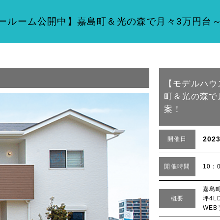
ールーム公開中】嘉島町＆光の森で月々3万円台
【モデルハウ
町＆光の森で
案！
202
開催日
開催時間
10：
嘉島
概要
坪4L
WE