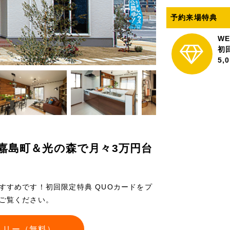
予約来場特典
W
初
5
期間、嘉島町＆光の森で月々3万円台
すすめです！初回限定特典 QUOカードをプ
ご覧ください。
トリー（無料）