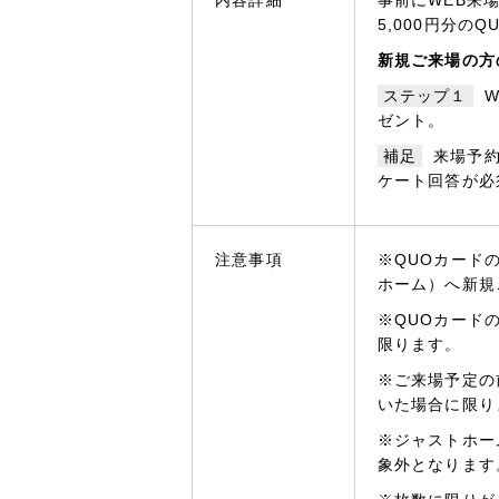
5,000円分の
新規ご来場の方
ステップ１
W
ゼント。
補足
来場予
ケート回答が必
注意事項
※QUOカード
ホーム）へ新規
※QUOカード
限ります。
※ご来場予定の
いた場合に限り
※ジャストホー
象外となります