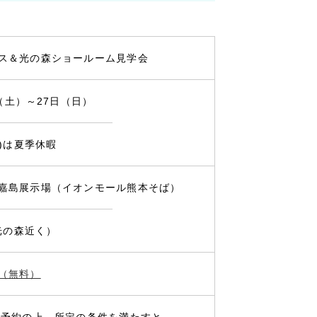
ス＆光の森ショールーム見学会
日（土）～27日（日）
火)は夏季休暇
嘉島展示場（イオンモール熊本そば）
光の森近く）
（無料）
場予約の上、所定の条件を満たすと、