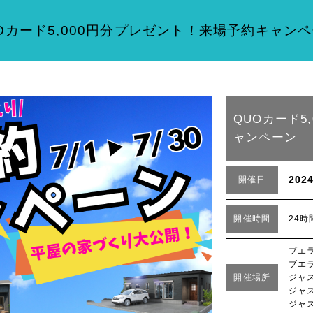
Oカード5,000円分プレゼント！来場予約キャン
QUOカード5
ャンペーン
202
開催日
開催時間
24時
ブエ
ブエ
開催場所
ジャ
ジャ
ジャ