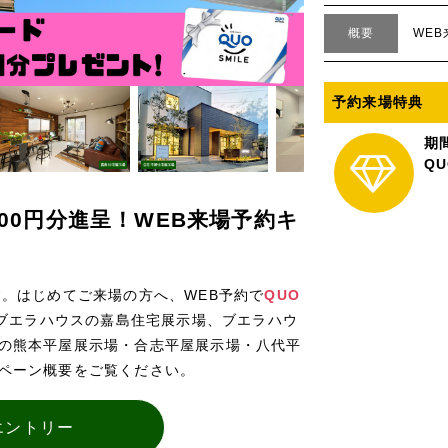
概要
WE
予約来場特典
期
Q
000円分進呈！WEB来場予約キ
す。はじめてご来場の方へ、WEB予約で
QUO
ブエラハウスの嘉島住宅展示場、ブエラハウ
の熊本平屋展示場・合志平屋展示場・八代平
ペーン概要をご覧ください。
エントリー