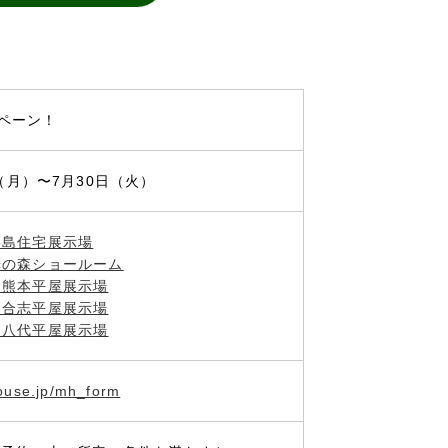
ペーン！
日（月）〜7月30日（火）
嘉島住宅展示場
光の森ショールーム
 熊本平屋展示場
 合志平屋展示場
 八代平屋展示場
house.jp/mh_form