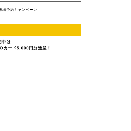
B来場予約キャンペーン
間中は
UOカード5,000円分進呈！