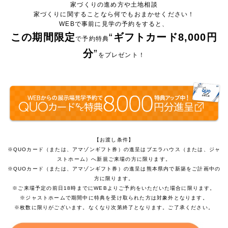
家づくりの進め方や土地相談
家づくりに関することなら何でもおまかせください！
WEBで事前に見学の予約をすると、
この期間限定
“
ギフトカード8,000円
で予約特典
分
”
をプレゼント！
【お渡し条件】
※QUOカード（または、アマゾンギフト券）の進呈はブエラハウス（または、ジャ
ストホーム）へ新規ご来場の方に限ります。
※QUOカード（または、アマゾンギフト券）の進呈は熊本県内で新築をご計画中の
方に限ります。
※ご来場予定の前日18時までにWEBよりご予約をいただいた場合に限ります。
※ジャストホームで期間中に特典を受け取られた方は対象外となります。
※枚数に限りがございます。なくなり次第終了となります。ご了承ください。