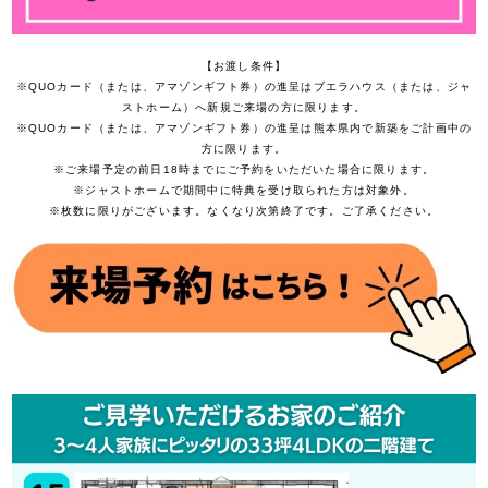
【お渡し条件】
※QUOカード（または、アマゾンギフト券）の進呈はブエラハウス（または、ジャ
ストホーム）へ新規ご来場の方に限ります。
※QUOカード（または、アマゾンギフト券）の進呈は熊本県内で新築をご計画中の
方に限ります。
※ご来場予定の前日18時までにご予約をいただいた場合に限ります。
※ジャストホームで期間中に特典を受け取られた方は対象外。
※枚数に限りがございます。なくなり次第終了です。ご了承ください。