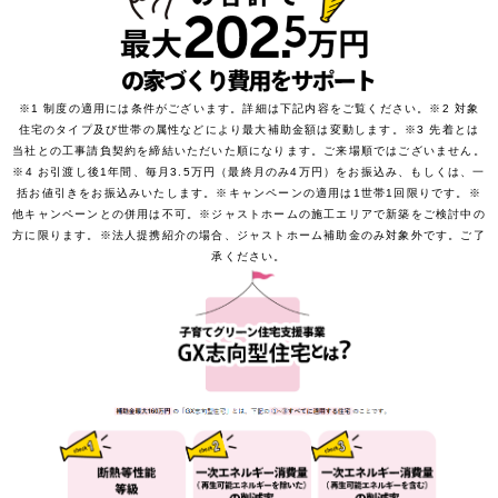
※1 制度の適用には条件がございます。詳細は下記内容をご覧ください。※2 対象
住宅のタイプ及び世帯の属性などにより最大補助金額は変動します。※3 先着とは
当社との工事請負契約を締結いただいた順になります。ご来場順ではございません。
※4 お引渡し後1年間、毎月3.5万円（最終月のみ4万円）をお振込み、もしくは、一
括お値引きをお振込みいたします。※キャンペーンの適用は1世帯1回限りです。※
他キャンペーンとの併用は不可。※ジャストホームの施工エリアで新築をご検討中の
方に限ります。※法人提携紹介の場合、ジャストホーム補助金のみ対象外です。ご了
承ください。