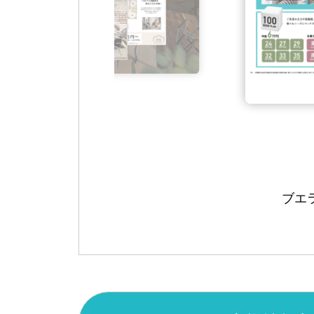
3万
ブエラハウ
ブエ