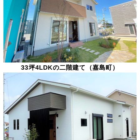
33坪4LDKの二階建て（嘉島町）