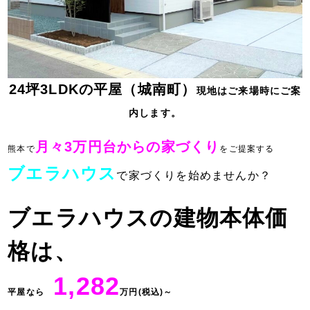
24坪3LDKの平屋（城南町）
現地はご来場時にご案
内します。
月々3万円台からの家づくり
熊本で
をご提案する
ブエラハウス
で家づくりを始めませんか？
ブエラハウスの建物本体価
格は、
1,282
平屋なら
万円(税込)～