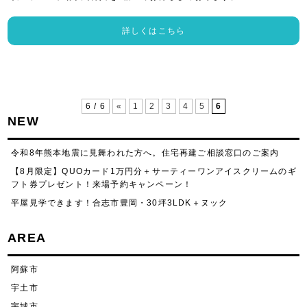
詳しくはこちら
6 / 6
«
1
2
3
4
5
6
NEW
令和8年熊本地震に見舞われた方へ。住宅再建ご相談窓口のご案内
【8月限定】QUOカード1万円分＋サーティーワンアイスクリームのギ
フト券プレゼント！来場予約キャンペーン！
平屋見学できます！合志市豊岡・30坪3LDK＋ヌック
AREA
阿蘇市
宇土市
宇城市