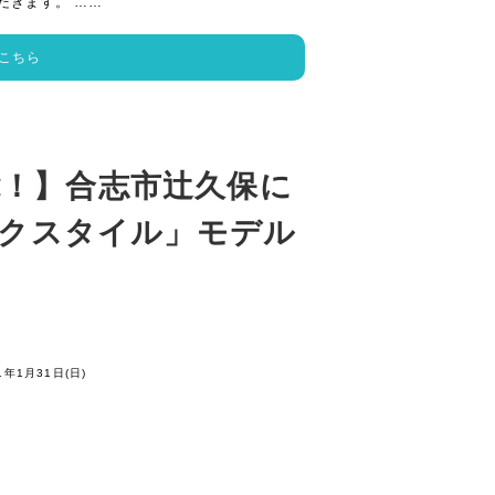
だきます。 ……
こちら
能！】合志市辻久保に
ロックスタイル」モデル
1年1月31日(日)