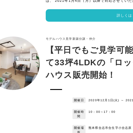
は、 2021年1月4日（月）以降で対応させていた
詳しくは
モデルハウス見学
新築分譲・仲介
【平日でもご見学可
て33坪4LDKの「
ハウス販売開始！
開催日
2020年12月1日(火)
～
202
開催時
10：00～17：00
間
開催場
熊本県合志市合生字小合志原
所