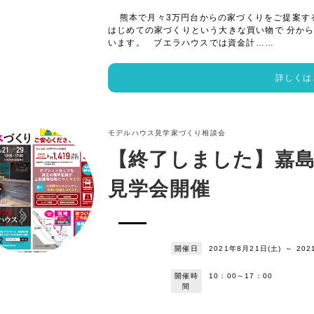
熊本で月々3万円台からの家づくりをご提案す
はじめての家づくりという大きな買い物で 分か
います。 ブエラハウスでは資金計……
詳しくは
モデルハウス見学
家づくり相談会
【終了しました】嘉
見学会開催
開催日
2021年8月21日(土)
～
202
開催時
10：00～17：00
間