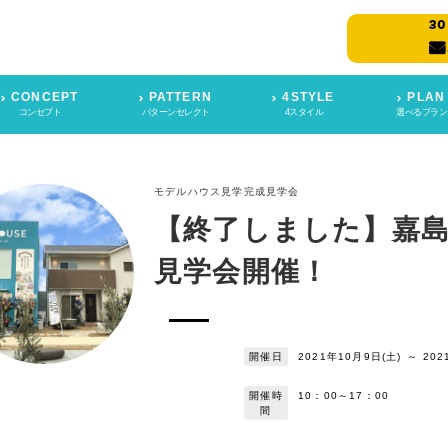
CONCEPT
PATTERN
4STYLE
PLAN
コンセプト
パターンセレクト
4スタイル
選べるプラン
モデルハウス見学
完成見学会
【終了しました】嘉
見学会開催！
開催日
2021年10月9日(土)
～
202
開催時
10：00～17：00
間