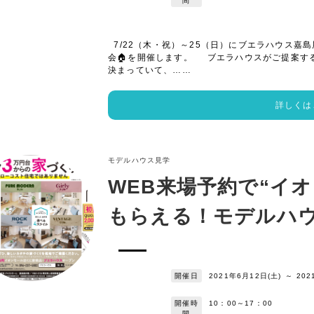
間
7/22（木・祝）～25（日）にブエラハウス嘉島
会🏠を開催します。 ブエラハウスがご提案す
決まっていて、……
詳しくは
モデルハウス見学
WEB来場予約で“イ
もらえる！モデルハ
開催日
2021年6月12日(土)
～
202
開催時
10：00～17：00
間