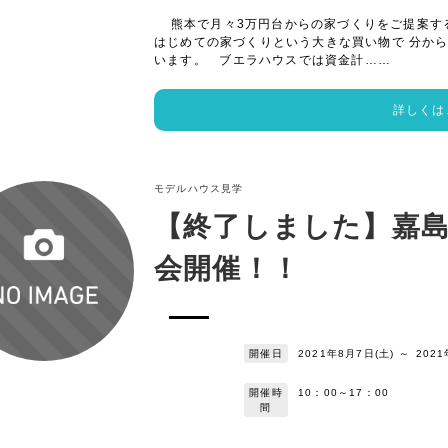
熊本で月々3万円台からの家づくりをご提案す
はじめての家づくりという大きな買い物で 分か
います。 ブエラハウスでは資金計……
詳しくは
モデルハウス見学
【終了しました】嘉
会開催！！
開催日
2021年8月7日(土)
～
2021
開催時
10：00～17：00
間