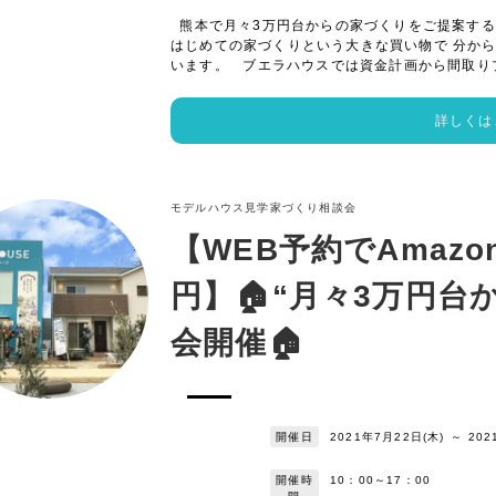
熊本で月々3万円台からの家づくりをご提案する
はじめての家づくりという大きな買い物で 分か
います。 ブエラハウスでは資金計画から間取り
詳しくは
モデルハウス見学
家づくり相談会
【WEB予約でAmazo
円】🏠“月々3万円台
会開催🏠
開催日
2021年7月22日(木)
～
202
開催時
10：00～17：00