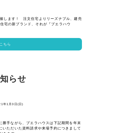
会を開催します！ 注文住宅よりリーズナブル、建売
文住宅の新ブランド、それが『ブエラハウ
こちら
お知らせ
21年1月3日(日)
に勝手ながら、ブエラハウスは下記期間を年末
にいただいた資料請求や来場予約につきまして