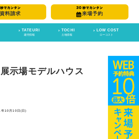
資料請求
来場予約
TATEURI
TOCHI
LOW COST
建売情報
土地情報
ローコスト
島展示場モデルハウス
1年10月10日(日)