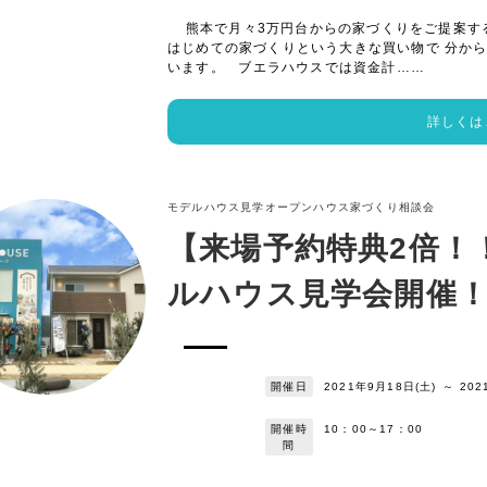
熊本で月々3万円台からの家づくりをご提案す
はじめての家づくりという大きな買い物で 分か
います。 ブエラハウスでは資金計……
詳しくは
モデルハウス見学
オープンハウス
家づくり相談会
【来場予約特典2倍！
ルハウス見学会開催！9/1
開催日
2021年9月18日(土)
～
202
開催時
10：00～17：00
間