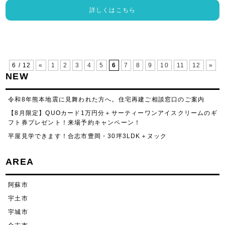
詳しくはこちら
6 / 12
«
1
2
3
4
5
6
7
8
9
10
11
12
»
NEW
令和8年熊本地震に見舞われた方へ。住宅再建ご相談窓口のご案内
【8月限定】QUOカード1万円分＋サーティーワンアイスクリームのギ
フト券プレゼント！来場予約キャンペーン！
平屋見学できます！合志市豊岡・30坪3LDK＋ヌック
AREA
阿蘇市
宇土市
宇城市