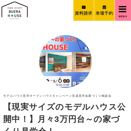
資料請求
来場予約
MENU
モデルハウス見学
オープンハウス
キャンペーン
完成見学会
家づくり相談会
【現実サイズのモデルハウス公
開中！】月々3万円台～の家づ