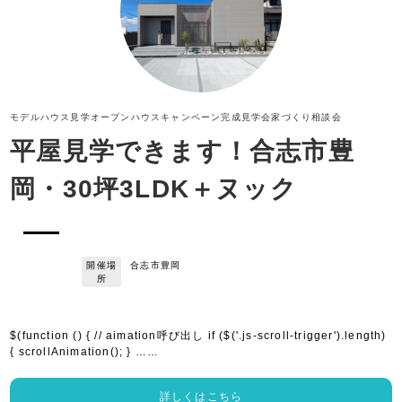
モデルハウス見学
オープンハウス
キャンペーン
完成見学会
家づくり相談会
平屋見学できます！合志市豊
岡・30坪3LDK＋ヌック
開催場
合志市豊岡
所
$(function () { // aimation呼び出し if ($('.js-scroll-trigger').length)
{ scrollAnimation(); } ……
詳しくはこちら