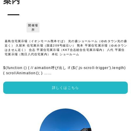
案内
開催場
所
嘉島住宅展示場（イオンモール熊本そば） 光の森ショールーム（ゆめタウン光の森
近く） 久留米 住宅展示場（国道209号線沿い） 熊本 平屋住宅展示場（ゆめタウン
はません近く） 合志 平屋住宅展示場（KKT合志総合住宅展示場内） 八代 平屋住
宅展示場（熊日八代住宅展内） 本社 ショールーム
$(function () { // aimation呼び出し if ($('.js-scroll-trigger').length)
{ scrollAnimation(); } ……
詳しくはこちら