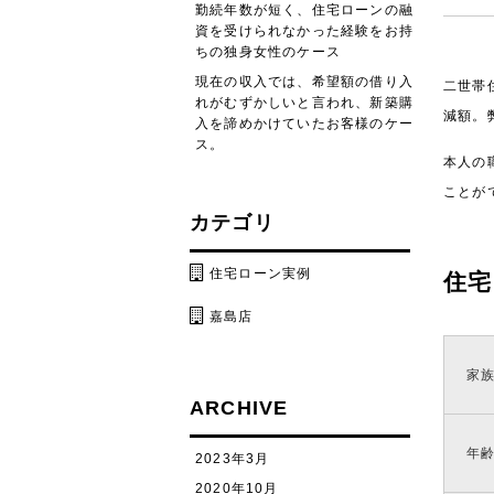
勤続年数が短く、住宅ローンの融
資を受けられなかった経験をお持
ちの独身女性のケース
現在の収入では、希望額の借り入
二世帯
れがむずかしいと言われ、新築購
減額。
入を諦めかけていたお客様のケー
ス。
本人の
ことが
カテゴリ
住宅ローン実例
住宅
嘉島店
家
ARCHIVE
年
2023年3月
2020年10月