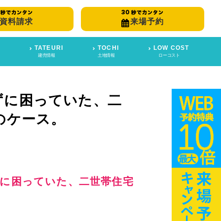
資料請求
来場予約
TATEURI
TOCHI
LOW COST
建売情報
土地情報
ローコスト
ずに困っていた、二
のケース。
に困っていた、二世帯住宅
。