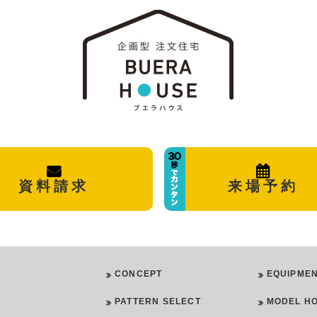
資料請求
来場予約
CONCEPT
EQUIPME
PATTERN SELECT
MODEL H