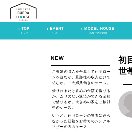
TOP
EVENT
MODEL HOUSE
トップ
イベント
嘉島住宅展示場
NEW
初
世
ご夫婦の収入を合算して住宅ロー
ンを組むか、旦那様の収入だけで
組むか。ご夫婦共働きのケース。
借りれるだけ多めの金額で借りる
か、ムリのない返済ができる金額
で借りるか。大きめの家をご検討
中のケース。
いちど、住宅ローンの審査に通ら
なかった経験をお持ちのシングル
マザーの方のケース