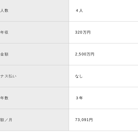
帯人数
４人
帯年収
320万円
入金額
2,500万円
ーナス払い
なし
続年数
３年
済額／月
73,091円