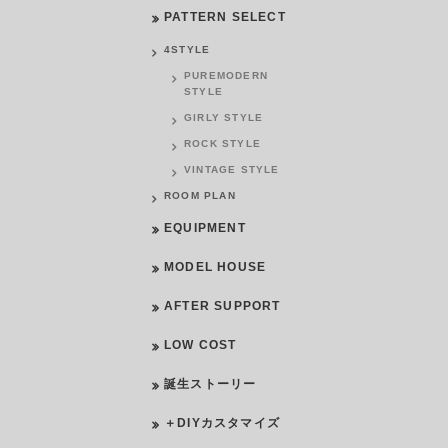
PATTERN SELECT
4STYLE
PUREMODERN
STYLE
GIRLY STYLE
ROCK STYLE
VINTAGE STYLE
ROOM PLAN
EQUIPMENT
MODEL HOUSE
AFTER SUPPORT
LOW COST
誕生ストーリー
＋DIYカスタマイズ