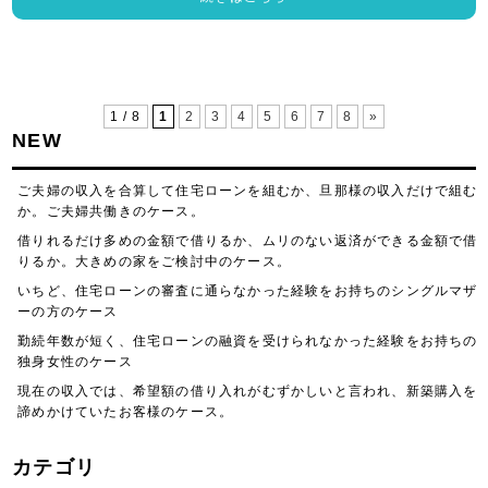
1 / 8
1
2
3
4
5
6
7
8
»
NEW
ご夫婦の収入を合算して住宅ローンを組むか、旦那様の収入だけで組む
か。ご夫婦共働きのケース。
借りれるだけ多めの金額で借りるか、ムリのない返済ができる金額で借
りるか。大きめの家をご検討中のケース。
いちど、住宅ローンの審査に通らなかった経験をお持ちのシングルマザ
ーの方のケース
勤続年数が短く、住宅ローンの融資を受けられなかった経験をお持ちの
独身女性のケース
現在の収入では、希望額の借り入れがむずかしいと言われ、新築購入を
諦めかけていたお客様のケース。
カテゴリ