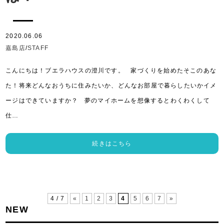
2020.06.06
嘉島店
/
STAFF
こんにちは！ブエラハウスの澄川です。 家づくりを始めたそこのあな
た！将来どんなおうちに住みたいか、どんなお部屋で暮らしたいかイメ
ージはできていますか？ 夢のマイホームを想像するとわくわくして
仕…
続きはこちら
4 / 7
«
1
2
3
4
5
6
7
»
NEW