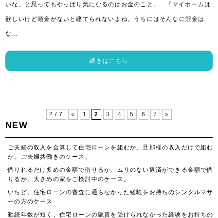
いな、と思ってもやっぱり気になるのはお金のこと。 「マイホームは
欲しいけど頭金がないと建てられないよね。うちにはそんなに貯金は
な…
続きはこちら
2 / 7
«
1
2
3
4
5
6
7
»
NEW
ご夫婦の収入を合算して住宅ローンを組むか、旦那様の収入だけで組む
か。ご夫婦共働きのケース。
借りれるだけ多めの金額で借りるか、ムリのない返済ができる金額で借
りるか。大きめの家をご検討中のケース。
いちど、住宅ローンの審査に通らなかった経験をお持ちのシングルマザ
ーの方のケース
勤続年数が短く、住宅ローンの融資を受けられなかった経験をお持ちの